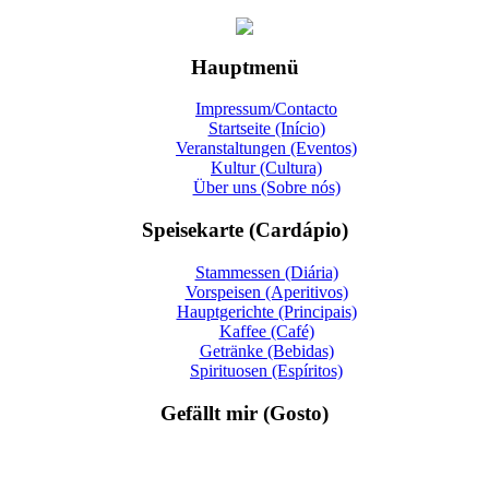
Hauptmenü
Impressum/Contacto
Startseite (Início)
Veranstaltungen (Eventos)
Kultur (Cultura)
Über uns (Sobre nós)
Speisekarte (Cardápio)
Stammessen (Diária)
Vorspeisen (Aperitivos)
Hauptgerichte (Principais)
Kaffee (Café)
Getränke (Bebidas)
Spirituosen (Espíritos)
Gefällt mir (Gosto)